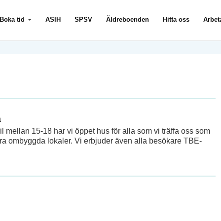
Boka tid
ASIH
SPSV
Äldreboenden
Hitta oss
Arbet
a
 mellan 15-18 har vi öppet hus för alla som vi träffa oss som
åra ombyggda lokaler. Vi erbjuder även alla besökare TBE-