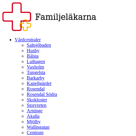
Vårdcentraler
Saltsjöbaden
Husby
Bålsta
Luthagen
Vaxholm
Tungelsta
Barkarby
Kapellgärdet
Rosendal
Rosendal Södra
Skokloster
Storvreten
Arninge
Akalla
Mjölby
Wallingatan
Centrum