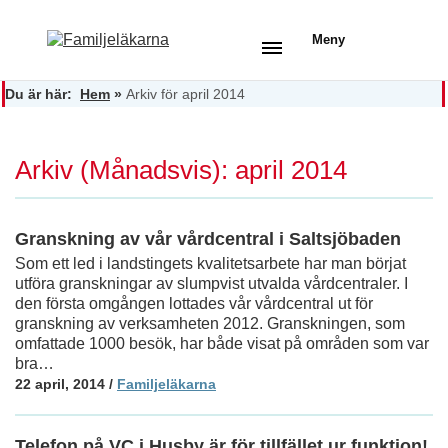
Meny
Du är här:
Hem
»
Arkiv för april 2014
Arkiv (Månadsvis): april 2014
Granskning av vår vårdcentral i Saltsjöbaden
Som ett led i landstingets kvalitetsarbete har man börjat
utföra granskningar av slumpvist utvalda vårdcentraler. I
den första omgången lottades vår vårdcentral ut för
granskning av verksamheten 2012. Granskningen, som
omfattade 1000 besök, har både visat på områden som var
bra…
22 april, 2014
/
Familjeläkarna
Telefon på VC i Husby är för tillfället ur funktion!