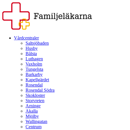
Vårdcentraler
Saltsjöbaden
Husby
Bålsta
Luthagen
Vaxholm
Tungelsta
Barkarby
Kapellgärdet
Rosendal
Rosendal Södra
Skokloster
Storvreten
Arninge
Akalla
Mjölby
Wallingatan
Centrum