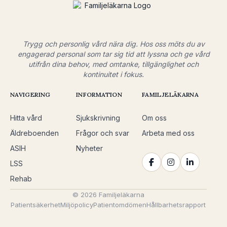
Trygg och personlig vård nära dig. Hos oss möts du av
engagerad personal som tar sig tid att lyssna och ge vård
utifrån dina behov, med omtanke, tillgänglighet och
kontinuitet i fokus.
NAVIGERING
INFORMATION
FAMILJELÄKARNA
Hitta vård
Sjukskrivning
Om oss
Äldreboenden
Frågor och svar
Arbeta med oss
ASIH
Nyheter
LSS
Rehab
© 2026 Familjeläkarna
Patientsäkerhet
Miljöpolicy
Patientomdömen
Hållbarhetsrapport