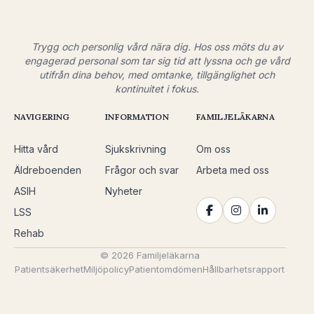
Trygg och personlig vård nära dig. Hos oss möts du av
engagerad personal som tar sig tid att lyssna och ge vård
utifrån dina behov, med omtanke, tillgänglighet och
kontinuitet i fokus.
NAVIGERING
INFORMATION
FAMILJELÄKARNA
Hitta vård
Sjukskrivning
Om oss
Äldreboenden
Frågor och svar
Arbeta med oss
ASIH
Nyheter
LSS
Rehab
© 2026 Familjeläkarna
Patientsäkerhet
Miljöpolicy
Patientomdömen
Hållbarhetsrapport