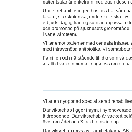
patientsalar är enkelrum med egen dusch oc
Under rehabiliteringen hos oss har våra pati
läkare, sjuksköterska, undersköterska, fysio
erbjuds daglig träning som är anpassat efte
och promenad på sjukhusets grönområde. V
i varje vårdteam.
Vi tar emot patienter med centrala infarter
med intravenösa antibiotika. Vi samarb
Familjen och närstående till dig som vårdas
är alltid välkommen att ringa oss om du har
Vi är en nyöppnad specialiserad rehabiliter
Danviksrehab ligger inrymt i nyrenoverade 
äldreboende. Danviksrehab är vackert bel
över området och Stockholms inlopp.
Danviksrehab drivs av Familjeläkarna AB, 