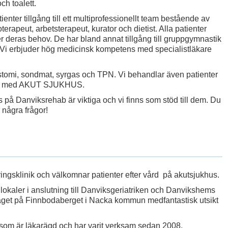
h toalett.
enter tillgång till ett multiprofessionellt team bestående av
terapeut, arbetsterapeut, kurator och dietist. Alla patienter
r deras behov. De har bland annat tillgång till gruppgymnastik
i erbjuder hög medicinsk kompetens med specialistläkare
, stomi, sondmat, syrgas och TPN. Vi behandlar även patienter
etar med AKUT SJUKHUS.
 på Danviksrehab är viktiga och vi finns som stöd till dem. Du
 några frågor!
ingsklinik och välkomnar patienter efter vård på akutsjukhus.
lokaler i anslutning till Danviksgeriatriken och Danvikshems
äget på Finnbodaberget i Nacka kommun medfantastisk utsikt
som är läkarägd och har varit verksam sedan 2008.