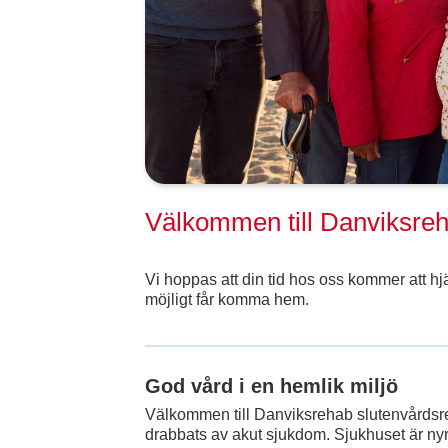
Välkommen till Danviksre
Vi hoppas att din tid hos oss kommer att hjä
möjligt får komma hem.
God vård i en hemlik miljö
Välkommen till Danviksrehab slutenvårdsreh
drabbats av akut sjukdom. Sjukhuset är nyre