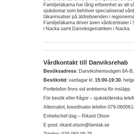
Familjeläkarna har lång erfarenhet av att v
sjukdomar som behöver specialiserad vård.
läkarinsatser på äldreboenden i regioner
Familjeläkarna driver även vårdcentraler 
i Nacka samt Danviksgeriatriken i Nacka.
Vårdkontakt till Danviksrehab
Besöksadress
: Danvikshemsvägen 8A-B,
Besökstid
: vardagar kl.
15:00-19:30
, helg
Porttelefon finns vid entréerna för insläpp
För besök eller frågor – sjuksköterska telef
Alternativt, koordinator telefon 079-060061
Enhetschef dag – Rikard Olson
E-post: rikard.olson@famlak.se
Telefon: 079-060 09 75