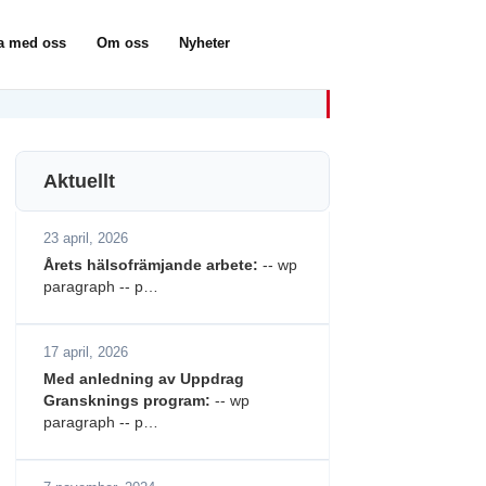
a med oss
Om oss
Nyheter
Aktuellt
23 april, 2026
Årets hälsofrämjande arbete:
-- wp
paragraph -- p…
17 april, 2026
Med anledning av Uppdrag
Gransknings program:
-- wp
paragraph -- p…