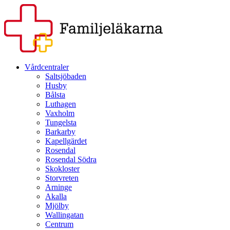
Vårdcentraler
Saltsjöbaden
Husby
Bålsta
Luthagen
Vaxholm
Tungelsta
Barkarby
Kapellgärdet
Rosendal
Rosendal Södra
Skokloster
Storvreten
Arninge
Akalla
Mjölby
Wallingatan
Centrum