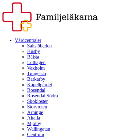
Vårdcentraler
Saltsjöbaden
Husby
Bålsta
Luthagen
Vaxholm
Tungelsta
Barkarby
Kapellgärdet
Rosendal
Rosendal Södra
Skokloster
Storvreten
Arninge
Akalla
Mjölby
Wallingatan
Centrum