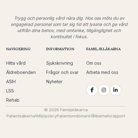
Trygg och personlig vård nära dig. Hos oss möts du av
engagerad personal som tar sig tid att lyssna och ge vård
utifrån dina behov, med omtanke, tillgänglighet och
kontinuitet i fokus.
NAVIGERING
INFORMATION
FAMILJELÄKARNA
Hitta vård
Sjukskrivning
Om oss
Äldreboenden
Frågor och svar
Arbeta med oss
ASIH
Nyheter
LSS
Rehab
© 2026 Familjeläkarna
Patientsäkerhet
Miljöpolicy
Patientomdömen
Hållbarhetsrapport