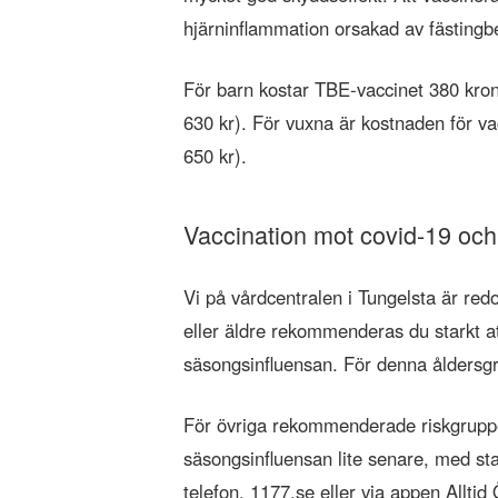
hjärninflammation orsakad av fästingbe
För barn kostar TBE-vaccinet 380 kronor
630 kr). För vuxna är kostnaden för vac
650 kr).
Vaccination mot covid-19 oc
Vi på vårdcentralen i Tungelsta är red
eller äldre rekommenderas du starkt a
säsongsinfluensan. För denna åldersgr
För övriga rekommenderade riskgruppe
säsongsinfluensan lite senare, med sta
telefon, 1177.se eller via appen Alltid