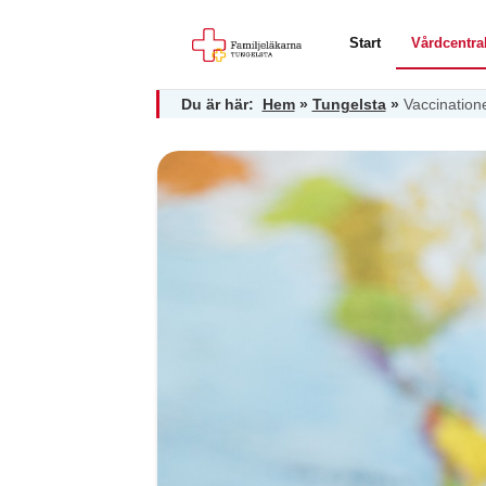
Start
Vårdcentra
Du är här:
Hem
»
Tungelsta
»
Vaccination