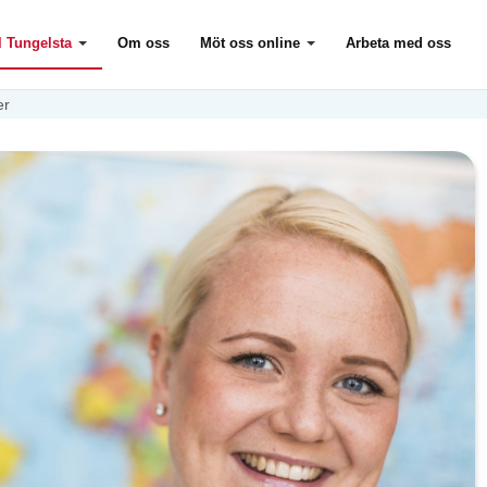
l Tungelsta
Om oss
Möt oss online
Arbeta med oss
er