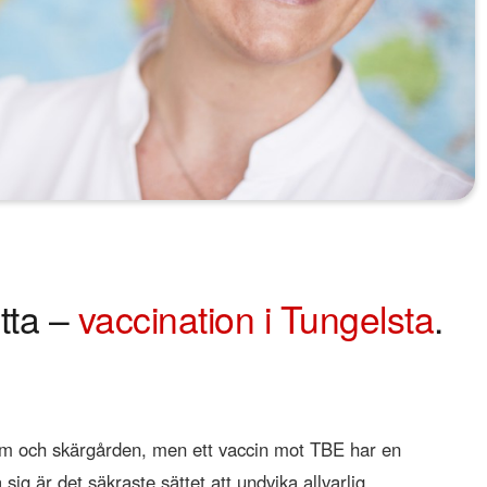
tta –
vaccination i Tungelsta
.
holm och skärgården, men ett vaccin mot TBE har en
sig är det säkraste sättet att undvika allvarlig