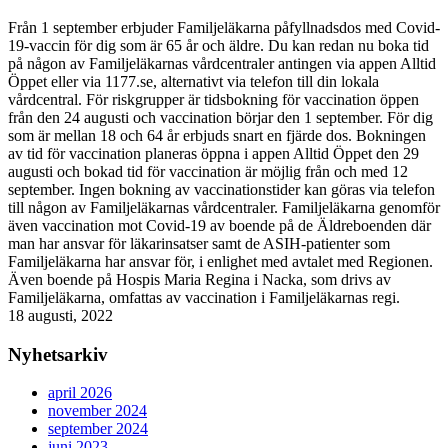
Från 1 september erbjuder Familjeläkarna påfyllnadsdos med Covid-
19-vaccin för dig som är 65 år och äldre. Du kan redan nu boka tid
på någon av Familjeläkarnas vårdcentraler antingen via appen Alltid
Öppet eller via 1177.se, alternativt via telefon till din lokala
vårdcentral. För riskgrupper är tidsbokning för vaccination öppen
från den 24 augusti och vaccination börjar den 1 september. För dig
som är mellan 18 och 64 år erbjuds snart en fjärde dos. Bokningen
av tid för vaccination planeras öppna i appen Alltid Öppet den 29
augusti och bokad tid för vaccination är möjlig från och med 12
september. Ingen bokning av vaccinationstider kan göras via telefon
till någon av Familjeläkarnas vårdcentraler. Familjeläkarna genomför
även vaccination mot Covid-19 av boende på de Äldreboenden där
man har ansvar för läkarinsatser samt de ASIH-patienter som
Familjeläkarna har ansvar för, i enlighet med avtalet med Regionen.
Även boende på Hospis Maria Regina i Nacka, som drivs av
Familjeläkarna, omfattas av vaccination i Familjeläkarnas regi.
18 augusti, 2022
Nyhetsarkiv
april 2026
november 2024
september 2024
juni 2023