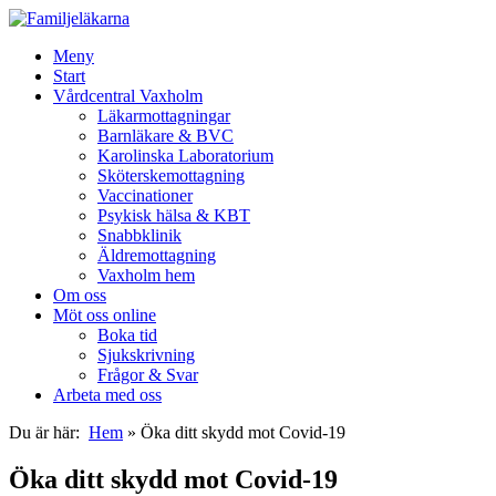
Meny
Start
Vårdcentral Vaxholm
Läkarmottagningar
Barnläkare & BVC
Karolinska Laboratorium
Sköterskemottagning
Vaccinationer
Psykisk hälsa & KBT
Snabbklinik
Äldremottagning
Vaxholm hem
Om oss
Möt oss online
Boka tid
Sjukskrivning
Frågor & Svar
Arbeta med oss
Du är här:
Hem
»
Öka ditt skydd mot Covid-19
Öka ditt skydd mot Covid-19