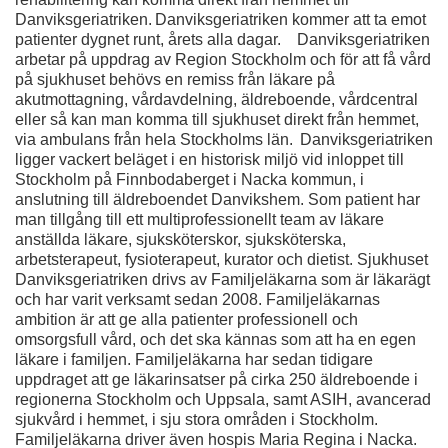
Danviksgeriatriken. Danviksgeriatriken kommer att ta emot
patienter dygnet runt, årets alla dagar. Danviksgeriatriken
arbetar på uppdrag av Region Stockholm och för att få vård
på sjukhuset behövs en remiss från läkare på
akutmottagning, vårdavdelning, äldreboende, vårdcentral
eller så kan man komma till sjukhuset direkt från hemmet,
via ambulans från hela Stockholms län. Danviksgeriatriken
ligger vackert beläget i en historisk miljö vid inloppet till
Stockholm på Finnbodaberget i Nacka kommun, i
anslutning till äldreboendet Danvikshem. Som patient har
man tillgång till ett multiprofessionellt team av läkare
anställda läkare, sjuksköterskor, sjuksköterska,
arbetsterapeut, fysioterapeut, kurator och dietist. Sjukhuset
Danviksgeriatriken drivs av Familjeläkarna som är läkarägt
och har varit verksamt sedan 2008. Familjeläkarnas
ambition är att ge alla patienter professionell och
omsorgsfull vård, och det ska kännas som att ha en egen
läkare i familjen. Familjeläkarna har sedan tidigare
uppdraget att ge läkarinsatser på cirka 250 äldreboende i
regionerna Stockholm och Uppsala, samt ASIH, avancerad
sjukvård i hemmet, i sju stora områden i Stockholm.
Familjeläkarna driver även hospis Maria Regina i Nacka.