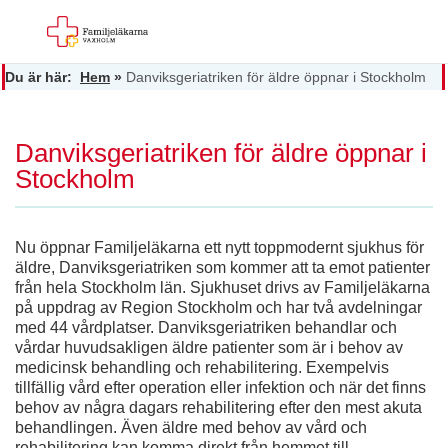
Du är här:
Hem
»
Danviksgeriatriken för äldre öppnar i Stockholm
Danviksgeriatriken för äldre öppnar i
Stockholm
Nu öppnar Familjeläkarna ett nytt toppmodernt sjukhus för
äldre, Danviksgeriatriken som kommer att ta emot patienter
från hela Stockholm län. Sjukhuset drivs av Familjeläkarna
på uppdrag av Region Stockholm och har två avdelningar
med 44 vårdplatser. Danviksgeriatriken behandlar och
vårdar huvudsakligen äldre patienter som är i behov av
medicinsk behandling och rehabilitering. Exempelvis
tillfällig vård efter operation eller infektion och när det finns
behov av några dagars rehabilitering efter den mest akuta
behandlingen. Även äldre med behov av vård och
rehabilitering kan komma direkt från hemmet till