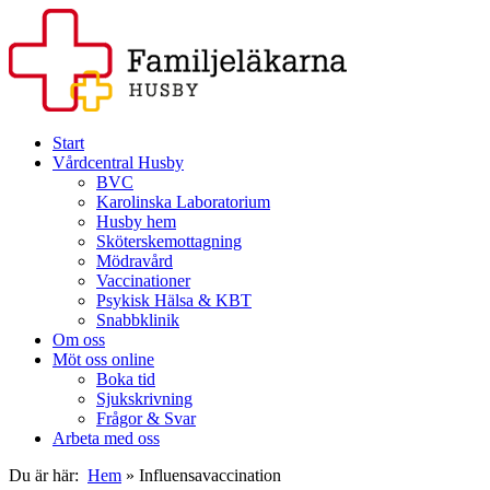
Start
Vårdcentral Husby
BVC
Karolinska Laboratorium
Husby hem
Sköterskemottagning
Mödravård
Vaccinationer
Psykisk Hälsa & KBT
Snabbklinik
Om oss
Möt oss online
Boka tid
Sjukskrivning
Frågor & Svar
Arbeta med oss
Du är här:
Hem
»
Influensavaccination