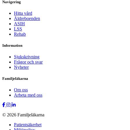
Navigering
Hitta vård
Äldreboenden
ASIH
LSS
Rehab
Information
Sjukskrivning
Frågor och svar
Nyheter
Familjeläkarna
Om oss
Arbeta med oss
© 2026 Familjeläkarna
Patientsäkerhet
Miljöpolicy