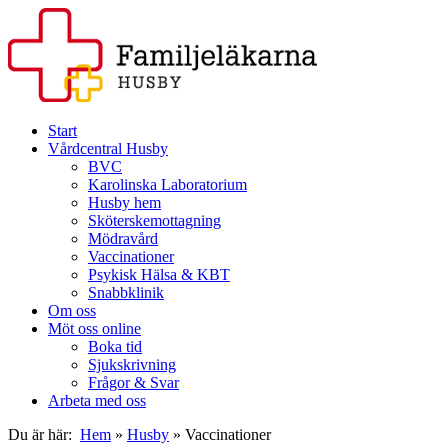
Start
Vårdcentral Husby
BVC
Karolinska Laboratorium
Husby hem
Sköterskemottagning
Mödravård
Vaccinationer
Psykisk Hälsa & KBT
Snabbklinik
Om oss
Möt oss online
Boka tid
Sjukskrivning
Frågor & Svar
Arbeta med oss
Du är här:
Hem
»
Husby
»
Vaccinationer