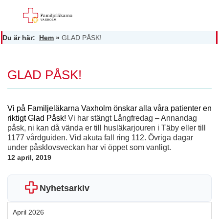
Du är här:
Hem
»
GLAD PÅSK!
GLAD PÅSK!
Vi på Familjeläkarna Vaxholm
önskar alla våra patienter
en
riktigt Glad Påsk!
Vi har stängt Långfredag – Annandag
påsk, ni kan då vända er till husläkarjouren i Täby eller till
1177 vårdguiden. Vid akuta fall ring 112. Övriga dagar
under påsklovsveckan har vi öppet som vanligt.
12 april, 2019
Nyhetsarkiv
April 2026