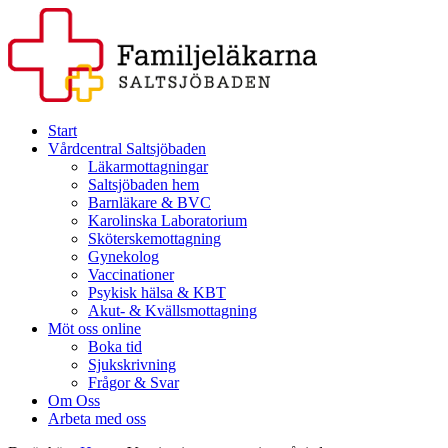
Start
Vårdcentral Saltsjöbaden
Läkarmottagningar
Saltsjöbaden hem
Barnläkare & BVC
Karolinska Laboratorium
Sköterskemottagning
Gynekolog
Vaccinationer
Psykisk hälsa & KBT
Akut- & Kvällsmottagning
Möt oss online
Boka tid
Sjukskrivning
Frågor & Svar
Om Oss
Arbeta med oss