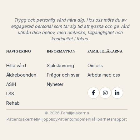
Trygg och personlig vård nära dig. Hos oss möts du av
engagerad personal som tar sig tid att lyssna och ge vård
utifrån dina behov, med omtanke, tillgänglighet och
kontinuitet i fokus.
NAVIGERING
INFORMATION
FAMILJELÄKARNA
Hitta vård
Sjukskrivning
Om oss
Äldreboenden
Frågor och svar
Arbeta med oss
ASIH
Nyheter
LSS
Rehab
© 2026 Familjeläkarna
Patientsäkerhet
Miljöpolicy
Patientomdömen
Hållbarhetsrapport