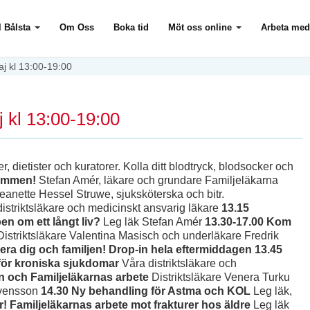
l Bålsta
Om Oss
Boka tid
Möt oss online
Arbeta med
 kl 13:00-19:00
kl 13:00-19:00
, dietister och kuratorer. Kolla ditt blodtryck, blodsocker och
ommen!
Stefan Amér, läkare och grundare Familjeläkarna
anette Hessel Struwe, sjuksköterska och bitr.
striktsläkare och medicinskt ansvarig läkare
13.15
en om ett långt liv?
Leg läk Stefan Amér
13.30-17.00 Kom
istriktsläkare Valentina Masisch och underläkare Fredrik
era dig och familjen! Drop-in hela eftermiddagen
13.45
för kroniska sjukdomar
Våra distriktsläkare och
 och Familjeläkarnas arbete
Distriktsläkare Venera Turku
Svensson
14.30 Ny behandling för Astma och KOL
Leg läk,
r! Familjeläkarnas arbete mot frakturer hos äldre
Leg läk