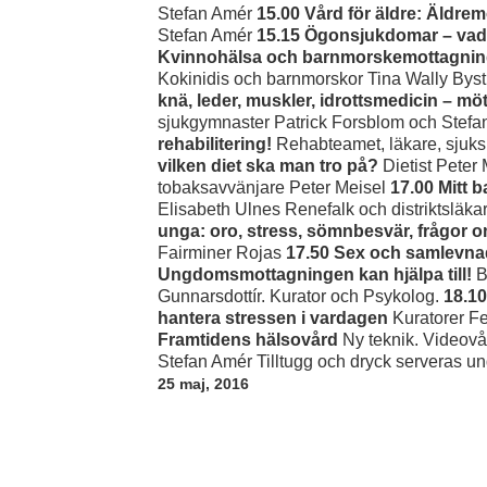
Stefan Amér
15.00 Vård för äldre: Äldre
Stefan Amér
15.15 Ögonsjukdomar – vad är
Kvinnohälsa och barnmorskemottagning –
Kokinidis och barnmorskor Tina Wally Bys
knä, leder, muskler, idrottsmedicin – mö
sjukgymnaster Patrick Forsblom och Stef
rehabilitering!
Rehabteamet, läkare, sjuks
vilken diet ska man tro på?
Dietist Peter
tobaksavvänjare Peter Meisel
17.00 Mitt 
Elisabeth Ulnes Renefalk och distriktsläk
unga: oro, stress, sömnbesvär, frågo
Fairminer Rojas
17.50 Sex och samlevnad
Ungdomsmottagningen kan hjälpa till!
B
Gunnarsdottír. Kurator och Psykolog.
18.10
hantera stressen i vardagen
Kuratorer F
Framtidens hälsovård
Ny teknik. Videovå
Stefan Amér Tilltugg och dryck serveras u
25 maj, 2016