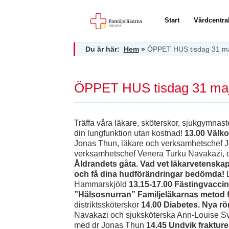
Start
Vårdcentra
Du är här:
Hem
»
ÖPPET HUS tisdag 31 maj
ÖPPET HUS tisdag 31 maj 
Träffa våra läkare, sköterskor, sjukgymnaster
din lungfunktion utan kostnad!
13.00 Välk
Jonas Thun, läkare och verksamhetschef Je
verksamhetschef Venera Turku Navakazi, di
Åldrandets gåta.
Vad vet läkarvetenskap
och få dina hudförändringar bedömda!
D
Hammarskjöld
13.15-17.00 Fästingvaccin
”Hälsosnurran”
Familjeläkarnas metod 
distriktssköterskor
14.00 Diabetes.
Nya rön
Navakazi och sjuksköterska Ann-Louise 
med dr Jonas Thun
14.45 Undvik frakture