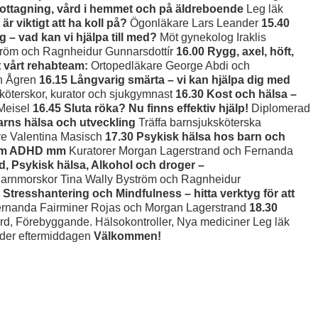
mottagning, vård i hemmet och på äldreboende
Leg läk
 viktigt att ha koll på?
Ögonläkare Lars Leander
15.40
 vad kan vi hjälpa till med?
Möt gynekolog Iraklis
tröm och Ragnheidur Gunnarsdottír
16.00 Rygg, axel, höft,
t vårt rehabteam:
Ortopedläkare George Abdi och
an Ågren
16.15 Långvarig smärta – vi kan hjälpa dig med
köterskor, kurator och sjukgymnast
16.30 Kost och hälsa –
 Meisel
16.45 Sluta röka? Nu finns effektiv hjälp!
Diplomerad
barns hälsa och utveckling
Träffa barnsjuksköterska
are Valentina Masisch
17.30 Psykisk hälsa hos barn och
r om ADHD mm
Kuratorer Morgan Lagerstrand och Fernanda
, Psykisk hälsa, Alkohol och droger –
arnmorskor Tina Wally Byström och Ragnheidur
 Stresshantering och Mindfulness – hitta verktyg för att
ernanda Fairminer Rojas och Morgan Lagerstrand
18.30
rd, Förebyggande. Hälsokontroller, Nya mediciner Leg läk
nder eftermiddagen
Välkommen!