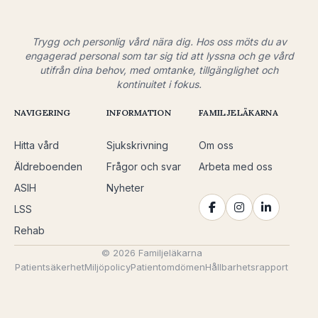
Trygg och personlig vård nära dig. Hos oss möts du av
engagerad personal som tar sig tid att lyssna och ge vård
utifrån dina behov, med omtanke, tillgänglighet och
kontinuitet i fokus.
NAVIGERING
INFORMATION
FAMILJELÄKARNA
Hitta vård
Sjukskrivning
Om oss
Äldreboenden
Frågor och svar
Arbeta med oss
ASIH
Nyheter
LSS
Rehab
© 2026 Familjeläkarna
Patientsäkerhet
Miljöpolicy
Patientomdömen
Hållbarhetsrapport