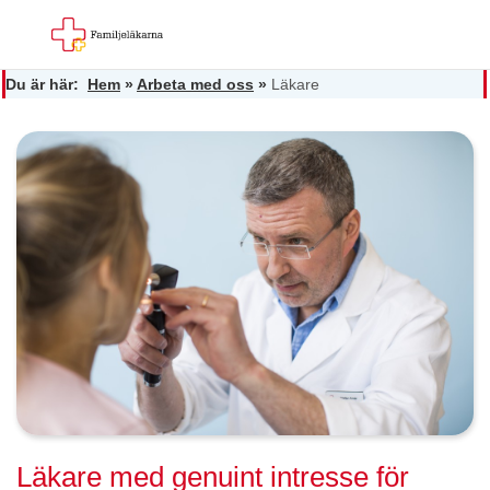
Du är här:
Hem
»
Arbeta med oss
»
Läkare
Läkare med genuint intresse för