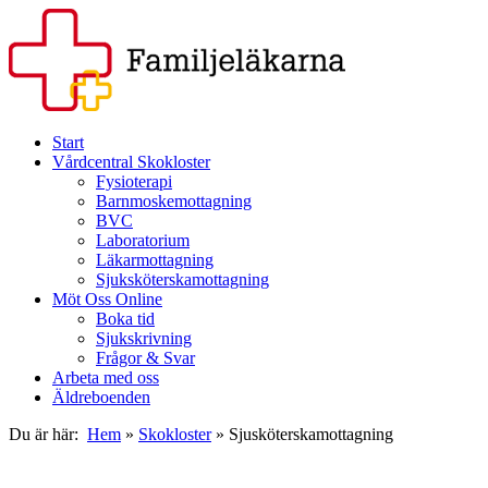
Start
Vårdcentral Skokloster
Fysioterapi
Barnmoskemottagning
BVC
Laboratorium
Läkarmottagning
Sjuksköterskamottagning
Möt Oss Online
Boka tid
Sjukskrivning
Frågor & Svar
Arbeta med oss
Äldreboenden
Du är här:
Hem
»
Skokloster
»
Sjusköterskamottagning