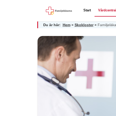
Start
Vårdcentra
Du är här:
Hem
»
Skokloster
»
Familjeläk