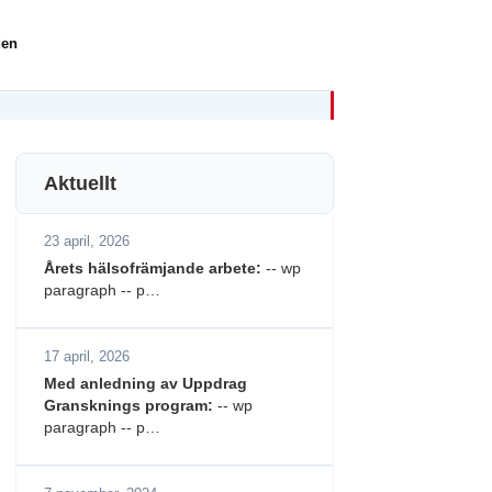
den
Aktuellt
23 april, 2026
Årets hälsofrämjande arbete:
-- wp
paragraph -- p…
17 april, 2026
Med anledning av Uppdrag
Gransknings program:
-- wp
paragraph -- p…