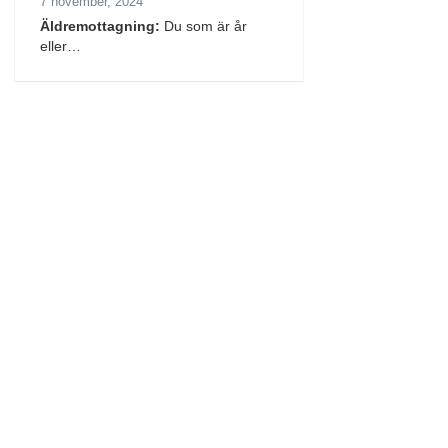
7 november, 2024
Äldremottagning:
Du som är år
eller…