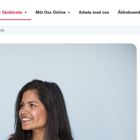
l Skokloster
Möt Oss Online
Arbeta med oss
Äldreboen
are