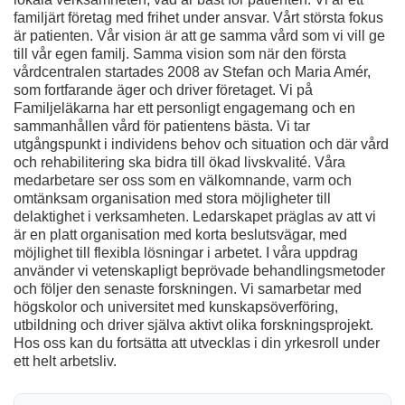
familjärt företag med frihet under ansvar. Vårt största fokus
är patienten. Vår vision är att ge samma vård som vi vill ge
till vår egen familj. Samma vision som när den första
vårdcentralen startades 2008 av Stefan och Maria Amér,
som fortfarande äger och driver företaget. Vi på
Familjeläkarna har ett personligt engagemang och en
sammanhållen vård för patientens bästa. Vi tar
utgångspunkt i individens behov och situation och där vård
och rehabilitering ska bidra till ökad livskvalité. Våra
medarbetare ser oss som en välkomnande, varm och
omtänksam organisation med stora möjligheter till
delaktighet i verksamheten. Ledarskapet präglas av att vi
är en platt organisation med korta beslutsvägar, med
möjlighet till flexibla lösningar i arbetet. I våra uppdrag
använder vi vetenskapligt beprövade behandlingsmetoder
och följer den senaste forskningen. Vi samarbetar med
högskolor och universitet med kunskapsöverföring,
utbildning och driver själva aktivt olika forskningsprojekt.
Hos oss kan du fortsätta att utvecklas i din yrkesroll under
ett helt arbetsliv.