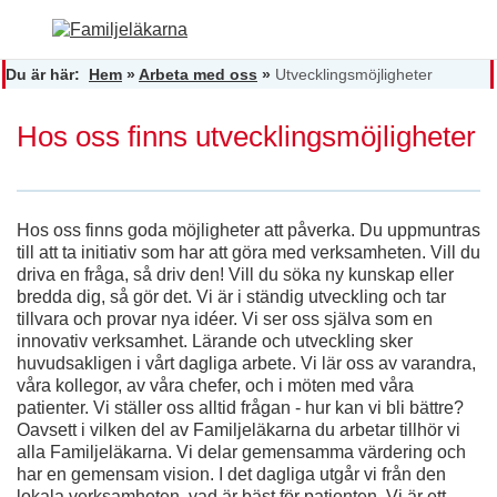
Du är här:
Hem
»
Arbeta med oss
»
Utvecklingsmöjligheter
Hos oss finns utvecklingsmöjligheter
Hos oss finns goda möjligheter att påverka. Du uppmuntras
till att ta initiativ som har att göra med verksamheten. Vill du
driva en fråga, så driv den! Vill du söka ny kunskap eller
bredda dig, så gör det. Vi är i ständig utveckling och tar
tillvara och provar nya idéer. Vi ser oss själva som en
innovativ verksamhet. Lärande och utveckling sker
huvudsakligen i vårt dagliga arbete. Vi lär oss av varandra,
våra kollegor, av våra chefer, och i möten med våra
patienter. Vi ställer oss alltid frågan - hur kan vi bli bättre?
Oavsett i vilken del av Familjeläkarna du arbetar tillhör vi
alla Familjeläkarna. Vi delar gemensamma värdering och
har en gemensam vision. I det dagliga utgår vi från den
lokala verksamheten, vad är bäst för patienten. Vi är ett