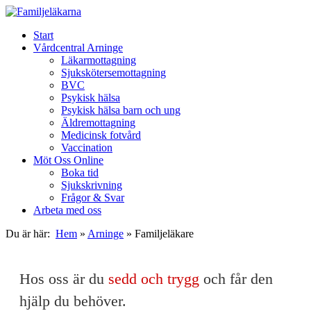
Start
Vårdcentral Arninge
Läkarmottagning
Sjukskötersemottagning
BVC
Psykisk hälsa
Psykisk hälsa barn och ung
Äldremottagning
Medicinsk fotvård
Vaccination
Möt Oss Online
Boka tid
Sjukskrivning
Frågor & Svar
Arbeta med oss
Du är här:
Hem
»
Arninge
»
Familjeläkare
Hos oss är du
sedd och trygg
och får den
hjälp du behöver.