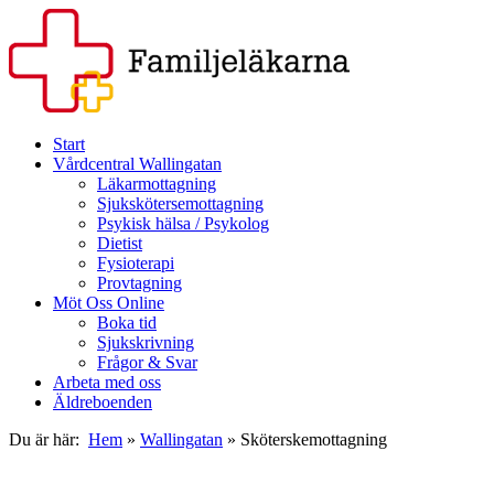
Start
Vårdcentral Wallingatan
Läkarmottagning
Sjukskötersemottagning
Psykisk hälsa / Psykolog
Dietist
Fysioterapi
Provtagning
Möt Oss Online
Boka tid
Sjukskrivning
Frågor & Svar
Arbeta med oss
Äldreboenden
Du är här:
Hem
»
Wallingatan
»
Sköterskemottagning