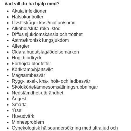
Vad vill du ha hjälp med?
Akuta infektioner
Hälsokontroller
Livstilsfrågor kost/motion/sömn
Alkohol/sluta-röka -stöd
Diffus sjukdomskänsla och trötthet
Astma/kronisk lungsjukdom
Allergier
Oklara hudutslag/födelsemärken
Högt blodtryck
Förhöjda blodfetter
Kärlkramp/hjärtsvikt
Mag/tarmbesvär
Rygg-, axel-, knä-, höft- och ledbesvär
Sköldkörtel/ämnesomsättningsrubbningar
Nedstämdhet-utbrändhet
Ångest
Smärta
Yrsel
Huvudvärk
Minnesproblem
Gynekologisk hälsoundersökning med ultraljud och