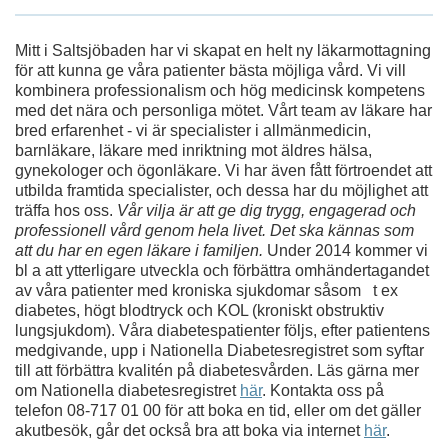
Mitt i Saltsjöbaden har vi skapat en helt ny läkarmottagning
för att kunna ge våra patienter bästa möjliga vård. Vi vill
kombinera professionalism och hög medicinsk kompetens
med det nära och personliga mötet. Vårt team av läkare har
bred erfarenhet - vi är specialister i allmänmedicin,
barnläkare, läkare med inriktning mot äldres hälsa,
gynekologer och ögonläkare. Vi har även fått förtroendet att
utbilda framtida specialister, och dessa har du möjlighet att
träffa hos oss.
Vår vilja är att ge dig trygg, engagerad och
professionell vård genom hela livet. Det ska kännas som
att du har en egen läkare i familjen.
Under 2014 kommer vi
bl a att ytterligare utveckla och förbättra omhändertagandet
av våra patienter med kroniska sjukdomar såsom t ex
diabetes, högt blodtryck och KOL (kroniskt obstruktiv
lungsjukdom). Våra diabetespatienter följs, efter patientens
medgivande, upp i Nationella Diabetesregistret som syftar
till att förbättra kvalitén på diabetesvården. Läs gärna mer
om Nationella diabetesregistret
här
. Kontakta oss på
telefon 08-717 01 00 för att boka en tid, eller om det gäller
akutbesök, går det också bra att boka via internet
här
.