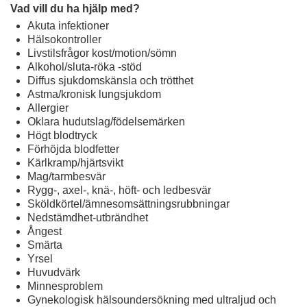
Vad vill du ha hjälp med?
Akuta infektioner
Hälsokontroller
Livstilsfrågor kost/motion/sömn
Alkohol/sluta-röka -stöd
Diffus sjukdomskänsla och trötthet
Astma/kronisk lungsjukdom
Allergier
Oklara hudutslag/födelsemärken
Högt blodtryck
Förhöjda blodfetter
Kärlkramp/hjärtsvikt
Mag/tarmbesvär
Rygg-, axel-, knä-, höft- och ledbesvär
Sköldkörtel/ämnesomsättningsrubbningar
Nedstämdhet-utbrändhet
Ångest
Smärta
Yrsel
Huvudvärk
Minnesproblem
Gynekologisk hälsoundersökning med ultraljud och