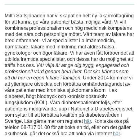
Mitt i Saltsjöbaden har vi skapat en helt ny läkarmottagning
för att kunna ge våra patienter bästa möjliga vård. Vi vill
kombinera professionalism och hög medicinsk kompetens
med det nära och personliga mötet. Vårt team av läkare har
bred erfarenhet - vi är specialister i allmänmedicin,
barnläkare, läkare med inriktning mot äldres hälsa,
gynekologer och ögonläkare. Vi har även fått förtroendet att
utbilda framtida specialister, och dessa har du möjlighet att
träffa hos oss.
Vår vilja är att ge dig trygg, engagerad och
professionell vård genom hela livet. Det ska kännas som
att du har en egen läkare i familjen.
Under 2014 kommer vi
att ytterligare utveckla och förbättra omhändertagandet av
våra patienter med kroniska sjukdomar såsom t ex
diabetes, högt blodtryck och kroniskt obstruktiv
lungsjukdom (KOL). Våra diabetespatienter följs, efter
patientens medgivande, upp i Nationella Diabetesregistret,
som syftar till att förbättra kvalitén på diabetesvården i
Sverige. Läs gärna mer om registret
här
. Kontakta oss på
telefon 08-717 01 00 för att boka en tid, eller om det gäller
akutbesök, går det också bra att boka via internet
här
.