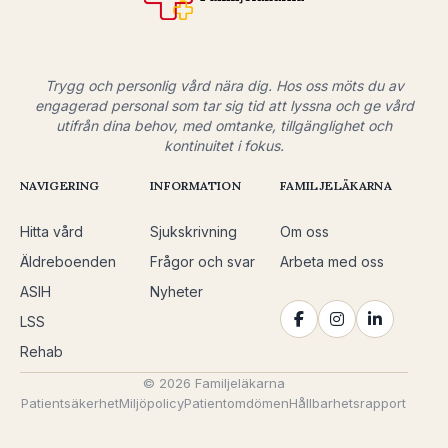
Trygg och personlig vård nära dig. Hos oss möts du av
engagerad personal som tar sig tid att lyssna och ge vård
utifrån dina behov, med omtanke, tillgänglighet och
kontinuitet i fokus.
NAVIGERING
INFORMATION
FAMILJELÄKARNA
Hitta vård
Sjukskrivning
Om oss
Äldreboenden
Frågor och svar
Arbeta med oss
ASIH
Nyheter
LSS
Rehab
© 2026 Familjeläkarna
Patientsäkerhet
Miljöpolicy
Patientomdömen
Hållbarhetsrapport