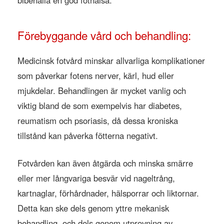
bibehålla en god fothälsa.
Förebyggande vård och behandling:
Medicinsk fotvård minskar allvarliga komplikationer
som påverkar fotens nerver, kärl, hud eller
mjukdelar. Behandlingen är mycket vanlig och
viktig bland de som exempelvis har diabetes,
reumatism och psoriasis, då dessa kroniska
tillstånd kan påverka fötterna negativt.
Fotvården kan även åtgärda och minska smärre
eller mer långvariga besvär vid nageltrång,
kartnaglar, förhårdnader, hälsporrar och liktornar.
Detta kan ske dels genom yttre mekanisk
behandling, och dels genom utprovning av