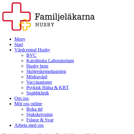
Meny
Start
Vårdcentral Husby
BVC
Karolinska Laboratorium
Husby hem
Sköterskemottagning
Mödravård
Vaccinationer
Psykisk Hälsa & KBT
Snabbklinik
Om oss
Möt oss online
Boka tid
Sjukskrivning
Frågor & Svar
Arbeta med oss