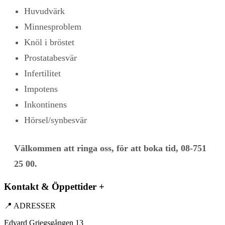
Huvudvärk
Minnesproblem
Knöl i bröstet
Prostatabesvär
Infertilitet
Impotens
Inkontinens
Hörsel/synbesvär
Välkommen att ringa oss, för att boka tid, 08-751
25 00.
Kontakt & Öppettider
+
📍 ADRESSER
Edvard Griegsgången 13