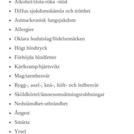
Alkohol/sluta-röka -stöd
Diffus sjukdomskänsla och trötthet
Astma/kronisk lungsjukdom
Allergier
Oklara hudutslag/födelsemärken
Högt blodtryck
Förhöjda blodfetter
Kärlkramp/hjärtsvikt
Mag/tarmbesvär
Rygg-, axel-, knä-, höft- och ledbesvär
Sköldkörtel/ämnesomsättningsrubbningar
Nedstämdhet-utbrändhet
Ångest
Smärta
Yrsel