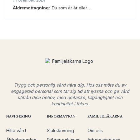
7 november, 2024
Äldremottagning:
Du som är år eller…
Trygg och personlig vård nära dig. Hos oss möts du av
engagerad personal som tar sig tid att lyssna och ge vård
utifrån dina behov, med omtanke, tillgänglighet och
kontinuitet i fokus.
NAVIGERING
INFORMATION
FAMILJELÄKARNA
Hitta vård
Sjukskrivning
Om oss
Äldreboenden
Frågor och svar
Arbeta med oss