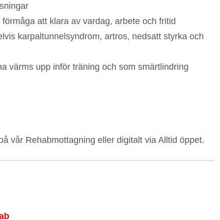
sningar
örmåga att klara av vardag, arbete och fritid
lvis karpaltunnelsyndrom, artros, nedsatt styrka och
na värms upp inför träning och som smärtlindring
å vår Rehabmottagning eller digitalt via Alltid öppet.
hab