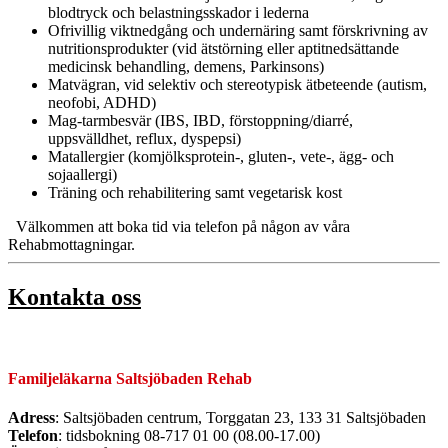
blodtryck och belastningsskador i lederna
Ofrivillig viktnedgång och undernäring samt förskrivning av
nutritionsprodukter (vid ätstörning eller aptitnedsättande
medicinsk behandling, demens, Parkinsons)
Matvägran, vid selektiv och stereotypisk ätbeteende (autism,
neofobi, ADHD)
Mag-tarmbesvär (IBS, IBD, förstoppning/diarré,
uppsvälldhet, reflux, dyspepsi)
Matallergier (komjölksprotein-, gluten-, vete-, ägg- och
sojaallergi)
Träning och rehabilitering samt vegetarisk kost
Välkommen att boka tid via telefon på någon av våra
Rehabmottagningar.
Kontakta oss
Familjeläkarna Saltsjöbaden Rehab
Adress
: Saltsjöbaden centrum, Torggatan 23, 133 31 Saltsjöbaden
Telefon
: tidsbokning 08-717 01 00 (08.00-17.00)