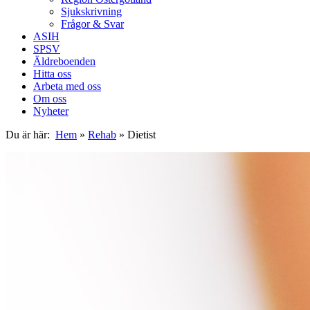
Sjukskrivning
Frågor & Svar
ASIH
SPSV
Äldreboenden
Hitta oss
Arbeta med oss
Om oss
Nyheter
Du är här:
Hem
»
Rehab
»
Dietist