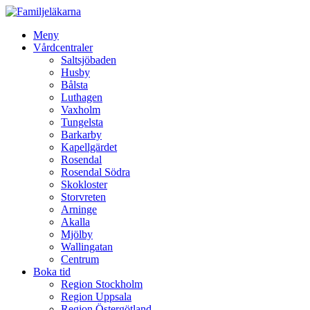
Meny
Vårdcentraler
Saltsjöbaden
Husby
Bålsta
Luthagen
Vaxholm
Tungelsta
Barkarby
Kapellgärdet
Rosendal
Rosendal Södra
Skokloster
Storvreten
Arninge
Akalla
Mjölby
Wallingatan
Centrum
Boka tid
Region Stockholm
Region Uppsala
Region Östergötland