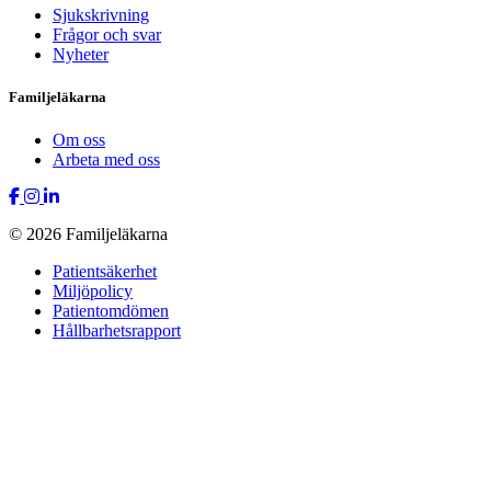
Sjukskrivning
Frågor och svar
Nyheter
Familjeläkarna
Om oss
Arbeta med oss
© 2026 Familjeläkarna
Patientsäkerhet
Miljöpolicy
Patientomdömen
Hållbarhetsrapport